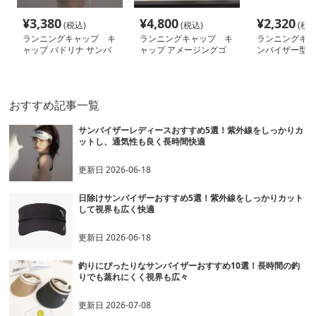
¥
3,380
¥
4,800
¥
2,320
(税込)
(税込)
(税込
ランニングキャップ キ
ランニングキャップ キ
ランニングキャ
ャップ パドリナ サンバ
ャップ アメージングゴ
ンバイザー型キ
イザー
アサンバイザー
おすすめ記事一覧
サンバイザーレディースおすすめ5選！紫外線をしっかりカ
ットし、通気性も良く長時間快適
更新日
2026-06-18
日除けサンバイザーおすすめ5選！紫外線をしっかりカット
して視界も広く快適
更新日
2026-06-18
釣りにぴったりなサンバイザーおすすめ10選！長時間の釣
りでも蒸れにくく視界も広々
更新日
2026-07-08