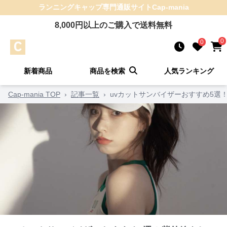
ランニングキャップ
専門通販サイト
Cap-mania
8,000
円以上のご購入で送料無料
0
0
新着商品
商品を検索
人気ランキング
Cap-mania TOP
›
記事一覧
›
uvカットサンバイザーおすすめ5選