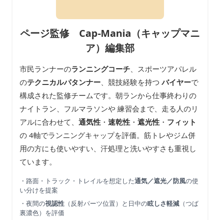
ページ監修 Cap-Mania（キャップマニ
ア）編集部
市民ランナーの
ランニングコーチ
、スポーツアパレル
の
テクニカルパタンナー
、競技経験を持つ
バイヤー
で
構成された監修チームです。朝ランから仕事終わりの
ナイトラン、フルマラソンや 練習会まで、走る人のリ
アルに合わせて、
通気性
・
速乾性
・
遮光性
・
フィット
の 4軸でランニングキャップを評価。筋トレやジム併
用の方にも使いやすい、汗処理と洗いやすさも重視し
ています。
・路面・トラック・トレイルを想定した
通気／遮光／防風
の使
い分けを提案
・夜間の
視認性
（反射パーツ位置）と日中の
眩しさ軽減
（つば
裏濃色）を評価