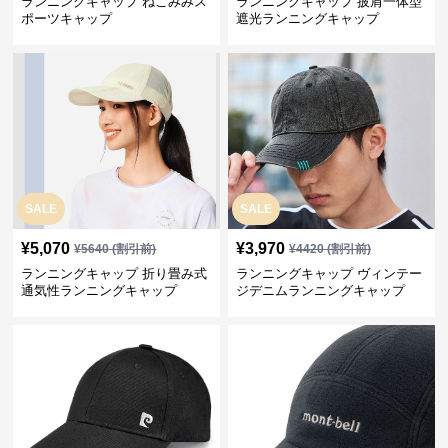
ランニングキャップ ねこみみス
ランニングキャップ 披肩一体型
ポーツキャップ
遮光ランニングキャップ
SALE
SALE
¥
5,070
¥
3,970
¥
5640
(割引前)
¥
4420
(割引前)
ランニングキャップ 折り畳み式
ランニングキャップ ヴィンテー
通気性ランニングキャップ
ジデニムランニングキャップ