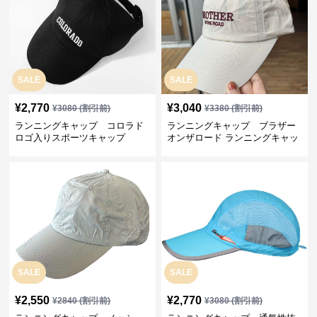
SALE
SALE
¥
2,770
¥
3,040
¥
3080
(割引前)
¥
3380
(割引前)
ランニングキャップ コロラド
ランニングキャップ ブラザー
ロゴ入りスポーツキャップ
オンザロード ランニングキャッ
プ
SALE
SALE
¥
2,550
¥
2,770
¥
2840
(割引前)
¥
3080
(割引前)