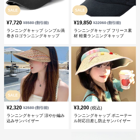
SALE
SALE
¥
7,720
¥
19,850
¥
8580
(割引前)
¥
22060
(割引前)
ランニングキャップ シンプル渦
ランニングキャップ フリース素
巻きロゴランニングキャップ
材 軽量ランニングキャップ
SALE
¥
2,320
¥
3,200
(税込)
¥
2580
(割引前)
ランニングキャップ 涼やか編み
ランニングキャップ ポニーテー
込みサンバイザー
ル対応日差し防止サンバイザー