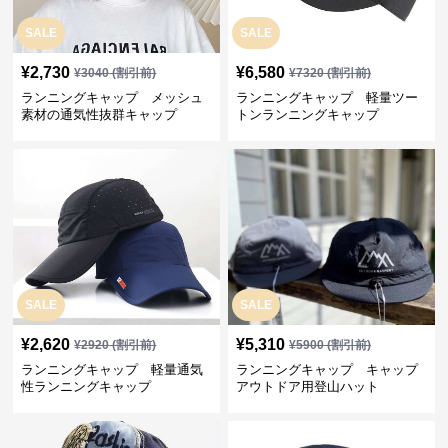
SALE
SALE
¥
2,730
¥
6,580
¥
3040
(割引前)
¥
7320
(割引前)
ランニングキャップ メッシュ
ランニングキャップ 軽量ツー
素材の通気性抜群キャップ
トンランニングキャップ
SALE
SALE
¥
2,620
¥
5,310
¥
2920
(割引前)
¥
5900
(割引前)
ランニングキャップ 軽量通気
ランニングキャップ キャップ
性ランニングキャップ
アウトドア用登山ハット