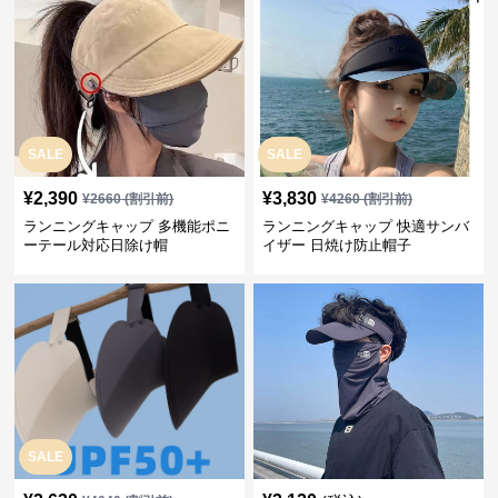
SALE
SALE
¥
2,390
¥
3,830
¥
2660
(割引前)
¥
4260
(割引前)
ランニングキャップ 多機能ポニ
ランニングキャップ 快適サンバ
ーテール対応日除け帽
イザー 日焼け防止帽子
SALE