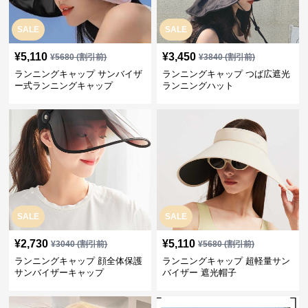
SALE
SALE
¥
5,110
¥
3,450
¥
5680
(割引前)
¥
3840
(割引前)
ランニングキャップ サンバイザ
ランニングキャップ つば広遮光
ー式ランニングキャップ
ランニングハット
SALE
SALE
¥
2,730
¥
5,110
¥
3040
(割引前)
¥
5680
(割引前)
ランニングキャップ 顔全体保護
ランニングキャップ 超軽量サン
サンバイザーキャップ
バイザー 遮光帽子