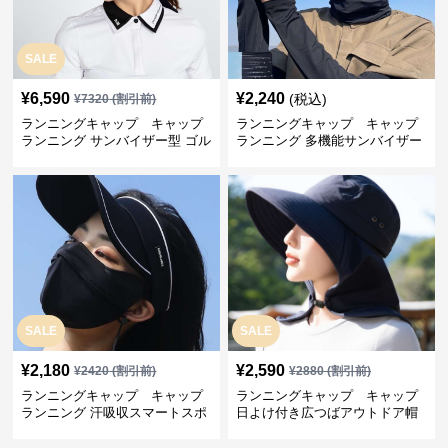
SALE
¥
6,590
¥
2,240
(税込)
¥
7320
(割引前)
ランニングキャップ キャップ
ランニングキャップ キャップ
ランニング サンバイザー型 ゴル
ランニング 多機能サンバイザー
フキャップ
マスクセット
SALE
SALE
¥
2,180
¥
2,590
¥
2420
(割引前)
¥
2880
(割引前)
ランニングキャップ キャップ
ランニングキャップ キャップ
ランニング 汗吸収スマートスポ
日よけ付き広つばアウトドア帽
ーツキャップ
子