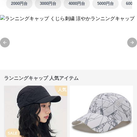
2000円台
3000円台
4000円台
5000円台
6000
Previous slide
Ne
ランニングキャップ 人気アイテム
人気
SALE