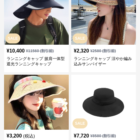
SALE
SALE
¥
10,400
¥
2,320
¥
11560
(割引前)
¥
2580
(割引前)
ランニングキャップ 披肩一体型
ランニングキャップ 涼やか編み
遮光ランニングキャップ
込みサンバイザー
SALE
¥
3,200
¥
7,720
(税込)
¥
8580
(割引前)