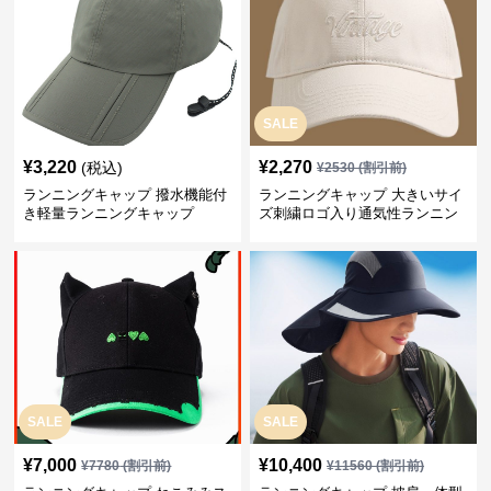
SALE
¥
3,220
¥
2,270
(税込)
¥
2530
(割引前)
ランニングキャップ 撥水機能付
ランニングキャップ 大きいサイ
き軽量ランニングキャップ
ズ刺繍ロゴ入り通気性ランニン
グキャップ
SALE
SALE
¥
7,000
¥
10,400
¥
7780
(割引前)
¥
11560
(割引前)