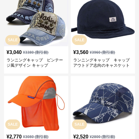
SALE
SALE
¥
3,040
¥
3,560
¥
3380
(割引前)
¥
3960
(割引前)
ランニングキャップ ビンテー
ランニングキャップ キャップ
ジ風デザイン キャップ
アウトドア志向のキャスケット
帽
SALE
SALE
¥
2,770
¥
2,520
¥
3080
(割引前)
¥
2800
(割引前)