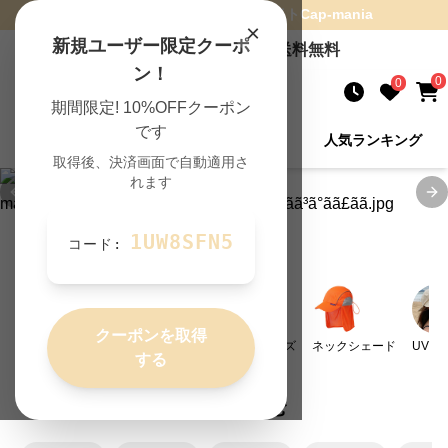
ランニングキャップ
専門通販サイト
Cap-mania
×
新規ユーザー限定クーポ
8,000
円以上のご購入で送料無料
ン！
0
0
期間限定! 10%OFFクーポン
です
新着商品
商品を検索
人気ランキング
取得後、決済画面で自動適用さ
れます
Previous slide
Ne
1UW8SFN5
コード:
人気カテゴリ
クーポンを取得
ランニング
深め
ニット
大きいサイズ
ネックシェード
UVカ
する
価格で絞り込む