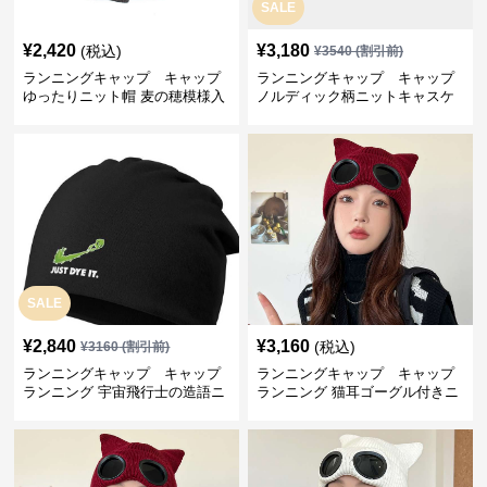
SALE
¥
2,420
¥
3,180
(税込)
¥
3540
(割引前)
ランニングキャップ キャップ
ランニングキャップ キャップ
ゆったりニット帽 麦の穂模様入
ノルディック柄ニットキャスケ
り
ット
SALE
¥
2,840
¥
3,160
(税込)
¥
3160
(割引前)
ランニングキャップ キャップ
ランニングキャップ キャップ
ランニング 宇宙飛行士の造語ニ
ランニング 猫耳ゴーグル付きニ
ット帽
ット帽