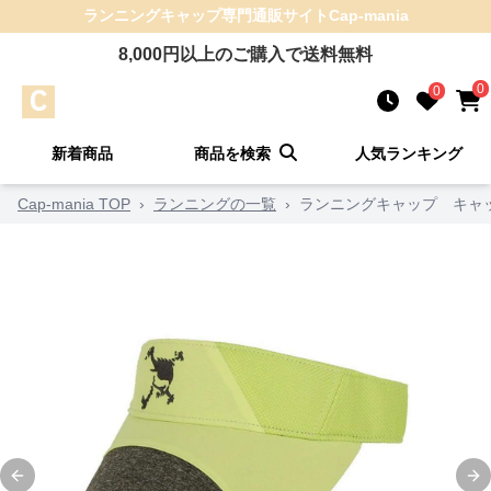
ランニングキャップ
専門通販サイト
Cap-mania
8,000
円以上のご購入で送料無料
0
0
新着商品
商品を検索
人気ランキング
Cap-mania TOP
›
ランニングの一覧
›
ランニングキャップ キャッ
Previous slide
Ne