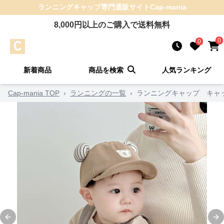
ランニングキャップ
専門通販サイト
Cap-mania
8,000
円以上のご購入で送料無料
0
0
新着商品
商品を検索
人気ランキング
Cap-mania TOP
›
ランニングの一覧
›
ランニングキャップ キャッ
Previous slide
Ne