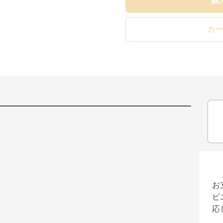
購
カー
お
ビ
応