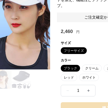
プ。
ご注文確定か
2,460
円
サイズ
Next slide
フリーサイズ
カラー
ブラック
クリーム
レッド
ホワイト
1