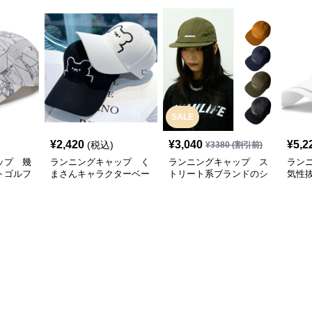
SALE
¥
2,420
¥
3,040
¥
5,2
(税込)
¥
3380
(割引前)
ップ 幾
ランニングキャップ く
ランニングキャップ ス
ラン
トゴルフ
まさんキャラクターベー
トリート系ブランドのシ
気性
スボールキャップ
ンプルキャップ
グキ