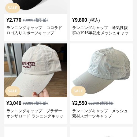
SALE
¥
2,770
¥
9,800
(税込)
¥
3080
(割引前)
ランニングキャップ コロラド
ランニングキャップ 通気性抜
ロゴ入りスポーツキャップ
群の1916年記念メッシュキャッ
プ
SALE
SALE
¥
3,040
¥
2,550
¥
3380
(割引前)
¥
2840
(割引前)
ランニングキャップ ブラザー
ランニングキャップ メッシュ
オンザロード ランニングキャッ
素材スポーツキャップ
プ