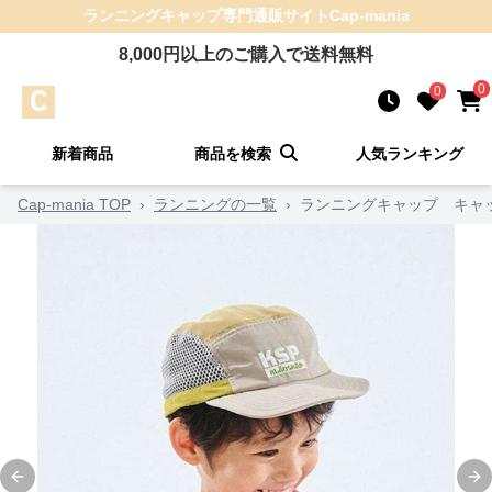
ランニングキャップ
専門通販サイト
Cap-mania
8,000
円以上のご購入で送料無料
0
0
新着商品
商品を検索
人気ランキング
Cap-mania TOP
›
ランニングの一覧
›
ランニングキャップ キャ
Previous slide
Ne