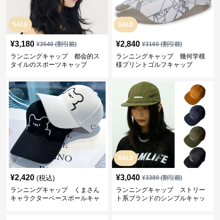
SALE
SALE
¥
3,180
¥
2,840
¥
3540
(割引前)
¥
3160
(割引前)
ランニングキャップ 都会的ス
ランニングキャップ 幾何学模
タイルのスポーツキャップ
様プリントゴルフキャップ
SALE
¥
2,420
¥
3,040
(税込)
¥
3380
(割引前)
ランニングキャップ くまさん
ランニングキャップ ストリー
キャラクターベースボールキャ
ト系ブランドのシンプルキャッ
ップ
プ