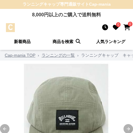
ランニングキャップ
専門通販サイト
Cap-mania
8,000
円以上のご購入で送料無料
0
0
新着商品
商品を検索
人気ランキング
Cap-mania TOP
›
ランニングの一覧
›
ランニングキャップ キャッ
Previous slide
Ne