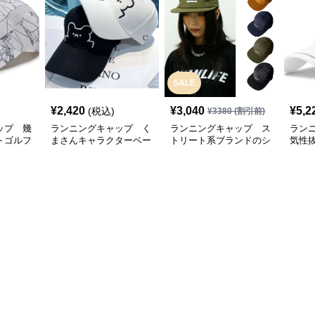
SALE
¥
2,420
¥
3,040
¥
5,2
(税込)
¥
3380
(割引前)
ップ 幾
ランニングキャップ く
ランニングキャップ ス
ラン
トゴルフ
まさんキャラクターベー
トリート系ブランドのシ
気性
スボールキャップ
ンプルキャップ
グキ