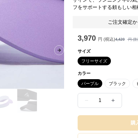
フをサポートする頼もしい相
ご注文確定か
3,970
円 (税込)
4,420
円 (
サイズ
Next slide
フリーサイズ
カラー
パープル
ブラック
1
購