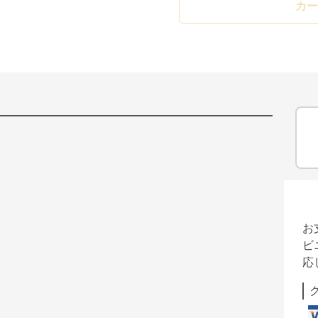
カー
お
ビ
応