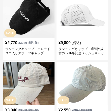
SALE
¥
2,770
¥
9,800
(税込)
¥
3080
(割引前)
ランニングキャップ コロラド
ランニングキャップ 通気性抜
ロゴ入りスポーツキャップ
群の1916年記念メッシュキャッ
プ
SALE
SALE
¥
3,040
¥
2,550
¥
3380
(割引前)
¥
2840
(割引前)