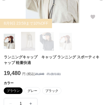
8
月
9
日 23:59まで10%OFF
ランニングキャップ キャップ ランニング スポーティキ
ャップ 軽量快適
19,480
円 (税込)
21,640
円 (割引前)
カラー
ブラウン
グレー
ブラック
1