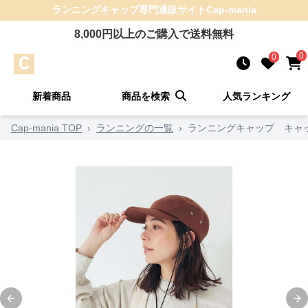
ランニングキャップ
専門通販サイト
Cap-mania
8,000
円以上のご購入で送料無料
0
0
新着商品
商品を検索
人気ランキング
Cap-mania TOP
›
ランニングの一覧
›
ランニングキャップ キャッ
Previous slide
Ne