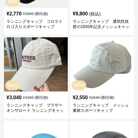
SALE
¥
2,770
¥
9,800
(税込)
¥
3080
(割引前)
ランニングキャップ コロラド
ランニングキャップ 通気性抜
ロゴ入りスポーツキャップ
群の1916年記念メッシュキャッ
プ
SALE
SALE
¥
3,040
¥
2,550
¥
3380
(割引前)
¥
2840
(割引前)
ランニングキャップ ブラザー
ランニングキャップ メッシュ
オンザロード ランニングキャッ
素材スポーツキャップ
プ