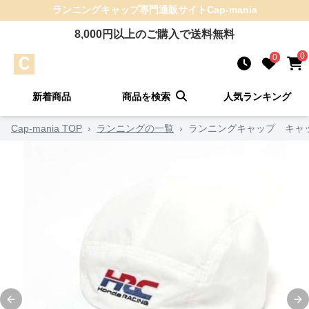
ランニングキャップ
専門通販サイト
Cap-mania
8,000
円以上のご購入で送料無料
0
0
新着商品
商品を検索
人気ランキング
Cap-mania TOP
›
ランニングの一覧
›
ランニングキャップ キャッ
Previous slide
Ne