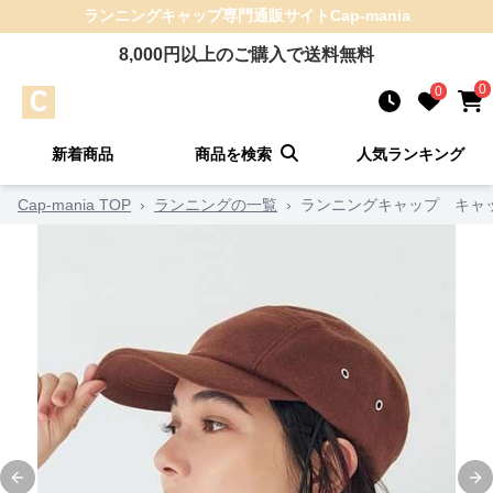
ランニングキャップ
専門通販サイト
Cap-mania
8,000
円以上のご購入で送料無料
0
0
新着商品
商品を検索
人気ランキング
Cap-mania TOP
›
ランニングの一覧
›
ランニングキャップ キャッ
Previous slide
Ne