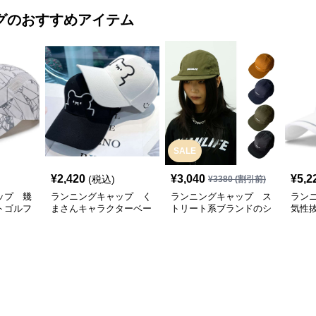
グ
のおすすめアイテム
SALE
¥
2,420
¥
3,040
¥
5,2
(税込)
¥
3380
(割引前)
ップ 幾
ランニングキャップ く
ランニングキャップ ス
ラン
トゴルフ
まさんキャラクターベー
トリート系ブランドのシ
気性
スボールキャップ
ンプルキャップ
グキ