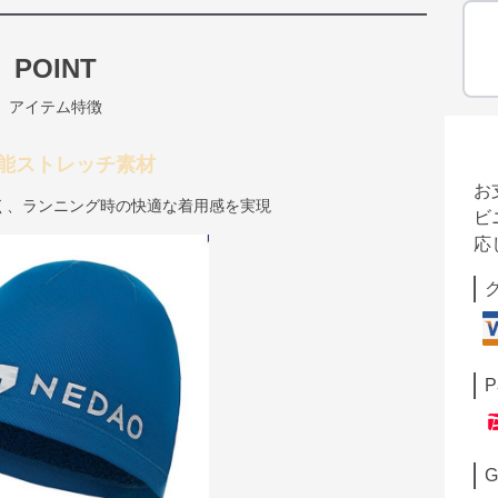
POINT
アイテム特徴
能ストレッチ素材
お
く、ランニング時の快適な着用感を実現
ビ
応
P
G