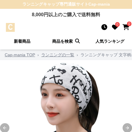
ランニングキャップ
専門通販サイト
Cap-mania
8,000
円以上のご購入で送料無料
0
0
新着商品
商品を検索
人気ランキング
Cap-mania TOP
›
ランニングの一覧
›
ランニングキャップ 文字柄
Previous slide
Ne