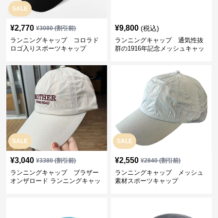
SALE
¥
2,770
¥
9,800
(税込)
¥
3080
(割引前)
ランニングキャップ コロラド
ランニングキャップ 通気性抜
ロゴ入りスポーツキャップ
群の1916年記念メッシュキャッ
プ
SALE
SALE
¥
3,040
¥
2,550
¥
3380
(割引前)
¥
2840
(割引前)
ランニングキャップ ブラザー
ランニングキャップ メッシュ
オンザロード ランニングキャッ
素材スポーツキャップ
プ