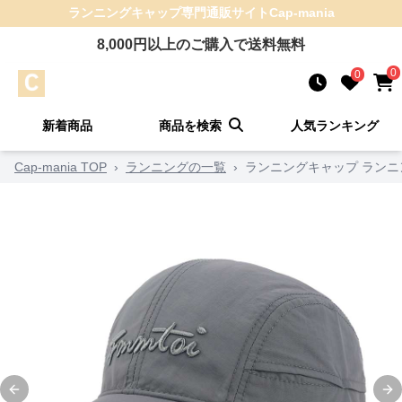
ランニングキャップ
専門通販サイト
Cap-mania
8,000
円以上のご購入で送料無料
0
0
新着商品
商品を検索
人気ランキング
Cap-mania TOP
›
ランニングの一覧
›
ランニングキャップ ランニ
Previous slide
Ne