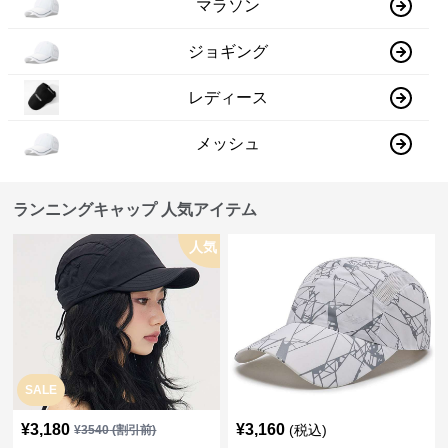
マラソン
ジョギング
レディース
メッシュ
ランニングキャップ 人気アイテム
人気
SALE
¥
3,180
¥
3,160
(税込)
¥
3540
(割引前)