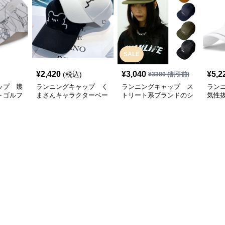
SALE
¥
2,420
¥
3,040
¥
5,2
(税込)
¥
3380
(割引前)
ップ 幾
ランニングキャップ く
ランニングキャップ ス
ラン
トゴルフ
まさんキャラクターベー
トリート系ブランドのシ
気性
スボールキャップ
ンプルキャップ
グキ