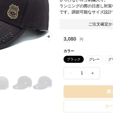
ランニングの際の日差し対策
です。調節可能なサイズ設計
ご注文確定か
3,080
Next slide
円
カラー
ブラック
グレー
グ
1
購
カー