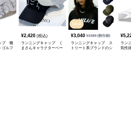
SALE
¥
2,420
¥
3,040
¥
5,2
(税込)
¥
3380
(割引前)
ップ 幾
ランニングキャップ く
ランニングキャップ ス
ラン
トゴルフ
まさんキャラクターベー
トリート系ブランドのシ
気性
スボールキャップ
ンプルキャップ
グキ