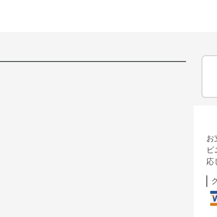
お
ビ
応