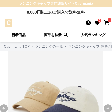
ランニングキャップ
専門通販サイト
Cap-mania
8,000
円以上のご購入で送料無料
0
0
新着商品
商品を検索
人気ランキング
Cap-mania TOP
›
ランニングの一覧
›
ランニングキャップ 軽快さ
Previous slide
Ne