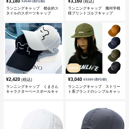
¥
3,180
¥
3,160
(税込)
¥
3540
(割引前)
ランニングキャップ 都会的ス
ランニングキャップ 幾何学模
タイルのスポーツキャップ
様プリントゴルフキャップ
SALE
¥
2,420
¥
3,040
(税込)
¥
3380
(割引前)
ランニングキャップ くまさん
ランニングキャップ ストリー
キャラクターベースボールキャ
ト系ブランドのシンプルキャッ
ップ
プ