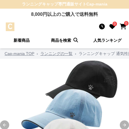
ランニングキャップ
専門通販サイト
Cap-mania
8,000
円以上のご購入で送料無料
0
0
新着商品
商品を検索
人気ランキング
Cap-mania TOP
›
ランニングの一覧
›
ランニングキャップ 通気
Previous slide
Ne