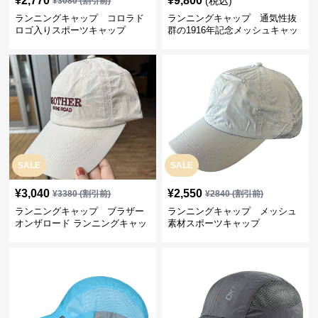
¥
2,770
¥
9,800
(税込)
¥
3080
(割引前)
ランニングキャップ コロラド
ランニングキャップ 通気性抜
ロゴ入りスポーツキャップ
群の1916年記念メッシュキャッ
プ
SALE
SALE
¥
3,040
¥
2,550
¥
3380
(割引前)
¥
2840
(割引前)
ランニングキャップ ブラザー
ランニングキャップ メッシュ
オンザロード ランニングキャッ
素材スポーツキャップ
プ