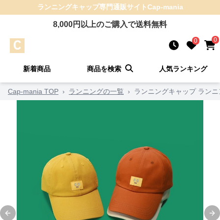
ランニングキャップ
専門通販サイト
Cap-mania
8,000
円以上のご購入で送料無料
0
0
新着商品
商品を検索
人気ランキング
Cap-mania TOP
›
ランニングの一覧
›
ランニングキャップ ランニ
Previous slide
Ne