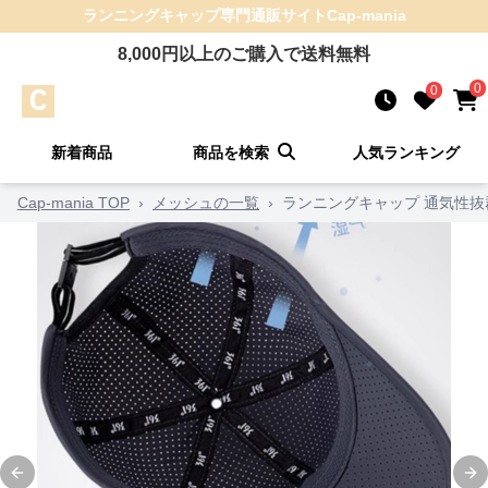
ランニングキャップ
専門通販サイト
Cap-mania
8,000
円以上のご購入で送料無料
0
0
新着商品
商品を検索
人気ランキング
Cap-mania TOP
›
メッシュの一覧
›
ランニングキャップ 通気性
Previous slide
Ne