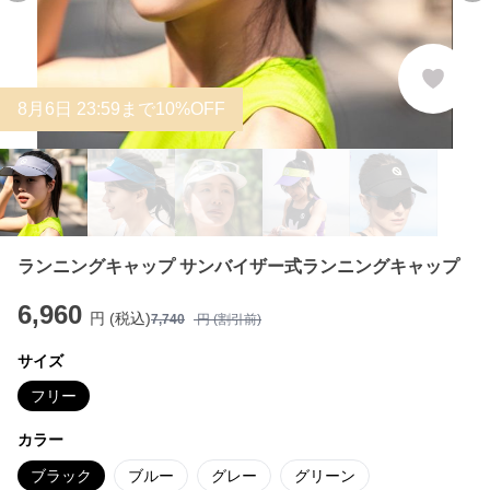
8
月
6
日 23:59まで10%OFF
ランニングキャップ サンバイザー式ランニングキャップ
6,960
円 (税込)
7,740
円 (割引前)
サイズ
フリー
カラー
ブラック
ブルー
グレー
グリーン