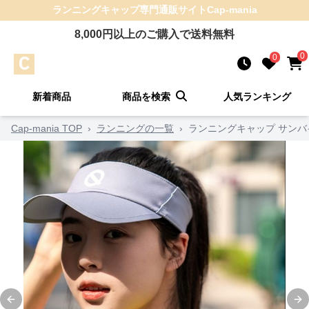
ランニングキャップ
専門通販サイト
Cap-mania
8,000
円以上のご購入で送料無料
0
0
新着商品
商品を検索
人気ランキング
Cap-mania TOP
›
ランニングの一覧
›
ランニングキャップ サン
Previous slide
Ne