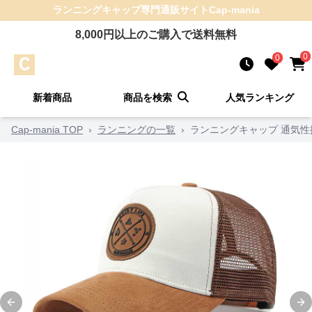
ランニングキャップ
専門通販サイト
Cap-mania
8,000
円以上のご購入で送料無料
0
0
新着商品
商品を検索
人気ランキング
Cap-mania TOP
›
ランニングの一覧
›
ランニングキャップ 通気性
Previous slide
Ne