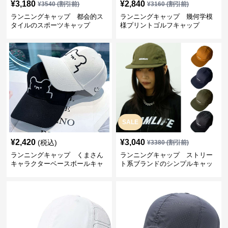
¥
3,180
¥
2,840
¥
3540
(割引前)
¥
3160
(割引前)
ランニングキャップ 都会的ス
ランニングキャップ 幾何学模
タイルのスポーツキャップ
様プリントゴルフキャップ
SALE
¥
2,420
¥
3,040
(税込)
¥
3380
(割引前)
ランニングキャップ くまさん
ランニングキャップ ストリー
キャラクターベースボールキャ
ト系ブランドのシンプルキャッ
ップ
プ