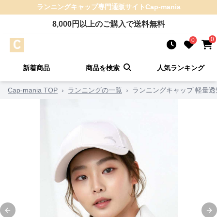
ランニングキャップ
専門通販サイト
Cap-mania
8,000
円以上のご購入で送料無料
0
0
新着商品
商品を検索
人気ランキング
Cap-mania TOP
›
ランニングの一覧
›
ランニングキャップ 軽量
Previous slide
Ne