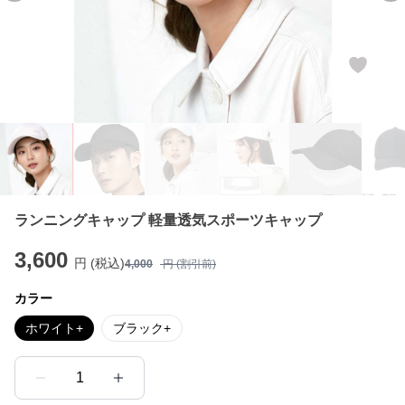
ランニングキャップ 軽量透気スポーツキャップ
3,600
円 (税込)
4,000
円 (割引前)
カラー
ホワイト+
ブラック+
1