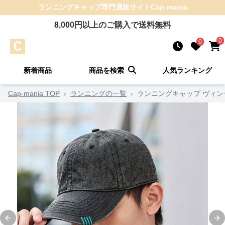
ランニングキャップ
専門通販サイト
Cap-mania
8,000
円以上のご購入で送料無料
0
0
新着商品
商品を検索
人気ランキング
Cap-mania TOP
›
ランニングの一覧
›
ランニングキャップ ヴィ
Previous slide
Ne