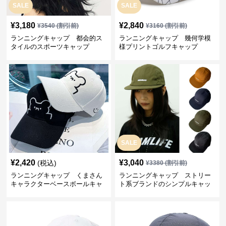
SALE
SALE
¥
3,180
¥
2,840
¥
3540
(割引前)
¥
3160
(割引前)
ランニングキャップ 都会的ス
ランニングキャップ 幾何学模
タイルのスポーツキャップ
様プリントゴルフキャップ
SALE
¥
2,420
¥
3,040
(税込)
¥
3380
(割引前)
ランニングキャップ くまさん
ランニングキャップ ストリー
キャラクターベースボールキャ
ト系ブランドのシンプルキャッ
ップ
プ