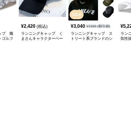
SALE
¥
2,420
¥
3,040
¥
5,2
(税込)
¥
3380
(割引前)
ップ 幾
ランニングキャップ く
ランニングキャップ ス
ラン
トゴルフ
まさんキャラクターベー
トリート系ブランドのシ
気性
スボールキャップ
ンプルキャップ
グキ