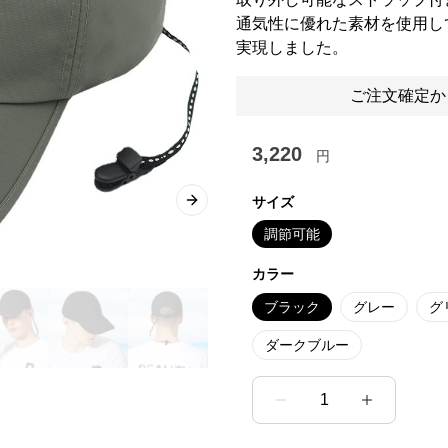
通気性に優れた素材を使用し
実現しました。
ご注文確定か
3,220
円
サイズ
Next slide
調節可能
カラー
ブラック
グレー
グ
ダークブルー
1