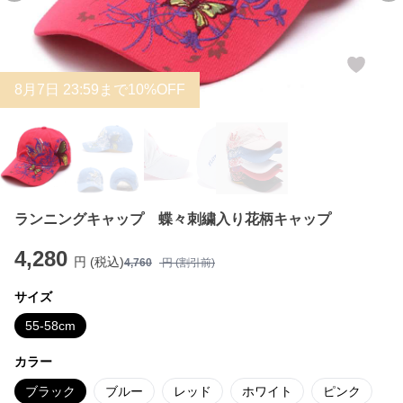
8
月
7
日 23:59まで10%OFF
ランニングキャップ 蝶々刺繍入り花柄キャップ
4,280
円 (税込)
4,760
円 (割引前)
サイズ
55-58cm
カラー
ブラック
ブルー
レッド
ホワイト
ピンク