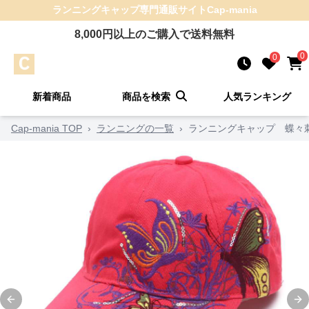
ランニングキャップ
専門通販サイト
Cap-mania
8,000
円以上のご購入で送料無料
0
0
新着商品
商品を検索
人気ランキング
Cap-mania TOP
›
ランニングの一覧
›
ランニングキャップ 蝶々
Previous slide
Ne