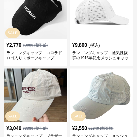
SALE
¥
2,770
¥
9,800
(税込)
¥
3080
(割引前)
ランニングキャップ コロラド
ランニングキャップ 通気性抜
ロゴ入りスポーツキャップ
群の1916年記念メッシュキャッ
プ
SALE
SALE
¥
3,040
¥
2,550
¥
3380
(割引前)
¥
2840
(割引前)
ランニングキャップ ブラザー
ランニングキャップ メッシュ