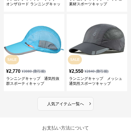
オンザロード ランニングキャッ
素材スポーツキャップ
プ
SALE
SALE
¥
2,770
¥
2,550
¥
3080
(割引前)
¥
2840
(割引前)
ランニングキャップ 通気性抜
ランニングキャップ メッシュ
群スポーティキャップ
通気性スポーツキャップ
›
人気アイテム一覧へ
お支払い方法について