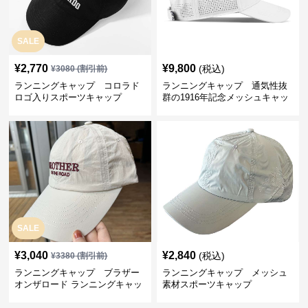
SALE
¥
2,770
¥
9,800
(税込)
¥
3080
(割引前)
ランニングキャップ コロラド
ランニングキャップ 通気性抜
ロゴ入りスポーツキャップ
群の1916年記念メッシュキャッ
プ
SALE
¥
3,040
¥
2,840
(税込)
¥
3380
(割引前)
ランニングキャップ ブラザー
ランニングキャップ メッシュ
オンザロード ランニングキャッ
素材スポーツキャップ
プ