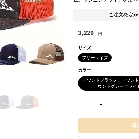
ご注文確定か
3,220
円
サイズ
Next slide
フリーサイズ
カラー
マウントブラック、マウント
ウントグレーホワイ
1
購