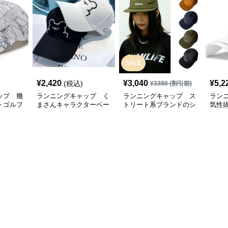
SALE
¥
2,420
¥
3,040
¥
5,2
(税込)
¥
3380
(割引前)
ップ 幾
ランニングキャップ く
ランニングキャップ ス
ラン
トゴルフ
まさんキャラクターベー
トリート系ブランドのシ
気性
スボールキャップ
ンプルキャップ
グキ