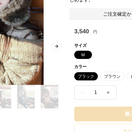
ご注文確定か
3,540
円
サイズ
Next slide
M
カラー
ブラック
ブラウン
1
購
カー