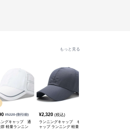
もっと見る
SALE
90
¥
2,320
¥
2,770
(税込)
¥
5220
(割引前)
¥
3080
(割引前)
ニングキャップ 通
ランニングキャップ キ
ランニングキャップ コ
抜群 軽量ランニン
ャップ ランニング 軽量
ロラドロゴ入りスポーツ