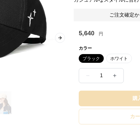
ご注文確定か
5,640
円
Next slide
カラー
ブラック
ホワイト
1
購
カー