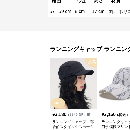
頭囲
つば
高さ
材質
57 - 59 cm
8 cm
17 cm
綿、ポリ
ランニングキャップ
ランニン
人気
SALE
¥
3,180
¥
3,160
(税込)
¥
3540
(割引前)
ランニングキャップ 都
ランニングキャ
会的スタイルのスポーツ
何学模様プリン