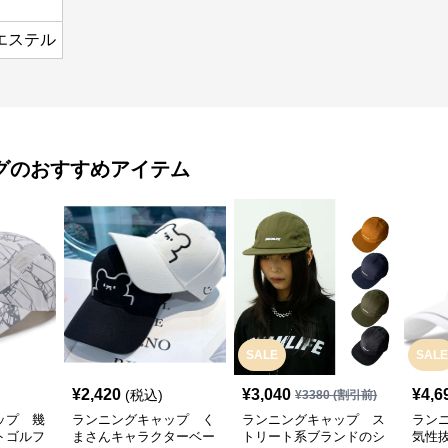
エステル
グ
のおすすめアイテム
SALE
SALE
¥
2,420
¥
3,040
¥
4,6
(税込)
¥
3380
(割引前)
ップ 幾
ランニングキャップ く
ランニングキャップ ス
ラン
トゴルフ
まさんキャラクターベー
トリート系ブランドのシ
気性