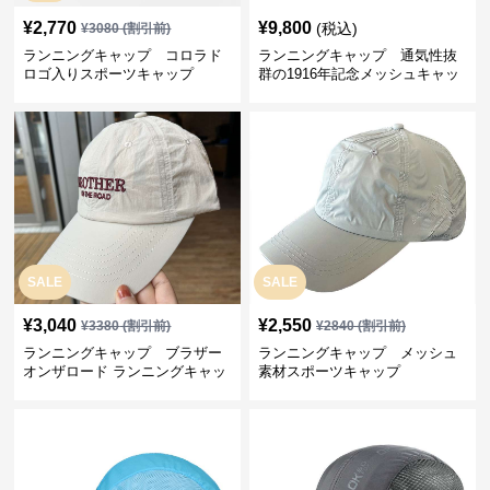
¥
2,770
¥
9,800
(税込)
¥
3080
(割引前)
ランニングキャップ コロラド
ランニングキャップ 通気性抜
ロゴ入りスポーツキャップ
群の1916年記念メッシュキャッ
プ
SALE
SALE
¥
3,040
¥
2,550
¥
3380
(割引前)
¥
2840
(割引前)
ランニングキャップ ブラザー
ランニングキャップ メッシュ
オンザロード ランニングキャッ
素材スポーツキャップ
プ