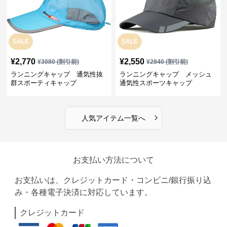
SALE
SALE
¥
2,770
¥
2,550
¥
3080
(割引前)
¥
2840
(割引前)
ランニングキャップ 通気性抜
ランニングキャップ メッシュ
群スポーティキャップ
通気性スポーツキャップ
›
人気アイテム一覧へ
お支払い方法について
お支払いは、クレジットカード・コンビニ/銀行振り込
み・各種電子決済に対応しています。
クレジットカード