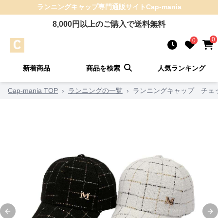
ランニングキャップ
専門通販サイト
Cap-mania
8,000
円以上のご購入で送料無料
0
0
新着商品
商品を検索
人気ランキング
Cap-mania TOP
›
ランニングの一覧
›
ランニングキャップ チェ
Previous slide
Ne