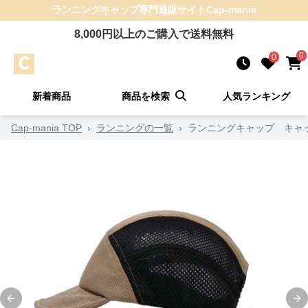
ランニングキャップ
専門通販サイト
Cap-mania
8,000
円以上のご購入で送料無料
0
0
新着商品
商品を検索
人気ランキング
Cap-mania TOP
›
ランニングの一覧
›
ランニングキャップ キャ
Previous slide
Ne