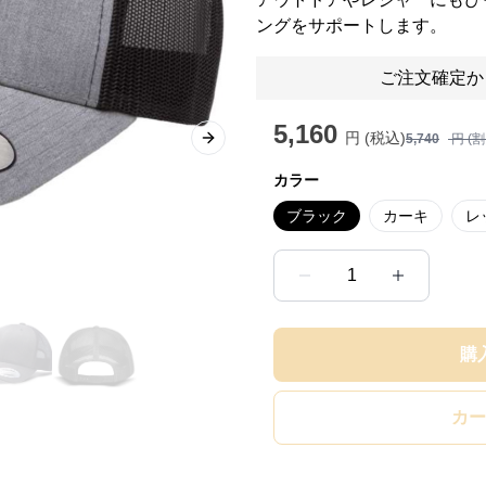
ングをサポートします。
ご注文確定か
5,160
円 (税込)
5,740
円 (
Next slide
カラー
ブラック
カーキ
レ
1
購
カー