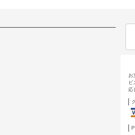
お
ビ
応
P