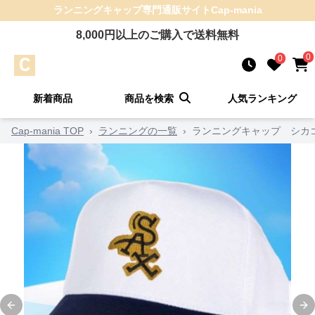
ランニングキャップ
専門通販サイト
Cap-mania
8,000
円以上のご購入で送料無料
0
0
新着商品
商品を検索
人気ランキング
Cap-mania TOP
›
ランニングの一覧
›
ランニングキャップ シカ
Previous slide
Ne