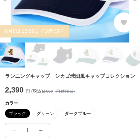
8
月
8
日 23:59まで10%OFF
ランニングキャップ シカゴ球団風キャップコレクション
2,390
円 (税込)
2,660
円 (割引前)
カラー
ブラック
グリーン
ダークブルー
1