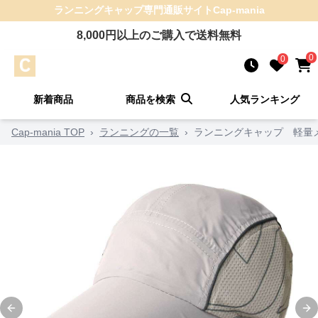
ランニングキャップ
専門通販サイト
Cap-mania
8,000
円以上のご購入で送料無料
0
0
新着商品
商品を検索
人気ランキング
Cap-mania TOP
›
ランニングの一覧
›
ランニングキャップ 軽量
Previous slide
Ne