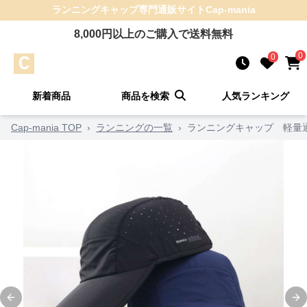
ランニングキャップ
専門通販サイト
Cap-mania
8,000
円以上のご購入で送料無料
0
0
新着商品
商品を検索
人気ランキング
Cap-mania TOP
›
ランニングの一覧
›
ランニングキャップ 軽量
Previous slide
Ne