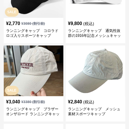
SALE
¥
2,770
¥
9,800
(税込)
¥
3080
(割引前)
ランニングキャップ コロラド
ランニングキャップ 通気性抜
ロゴ入りスポーツキャップ
群の1916年記念メッシュキャッ
プ
SALE
¥
3,040
¥
2,840
(税込)
¥
3380
(割引前)
ランニングキャップ ブラザー
ランニングキャップ メッシュ
オンザロード ランニングキャッ
素材スポーツキャップ
プ