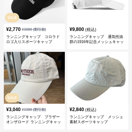
SALE
¥
2,770
¥
9,800
(税込)
¥
3080
(割引前)
ランニングキャップ コロラド
ランニングキャップ 通気性抜
ロゴ入りスポーツキャップ
群の1916年記念メッシュキャッ
プ
SALE
¥
3,040
¥
2,840
(税込)
¥
3380
(割引前)
ランニングキャップ ブラザー
ランニングキャップ メッシュ
オンザロード ランニングキャッ
素材スポーツキャップ
プ