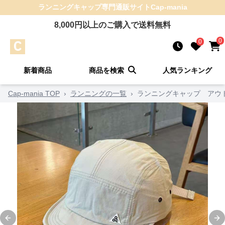
ランニングキャップ
専門通販サイト
Cap-mania
8,000
円以上のご購入で送料無料
0
0
新着商品
商品を検索
人気ランキング
Cap-mania TOP
›
ランニングの一覧
›
ランニングキャップ アウ
Previous slide
Ne