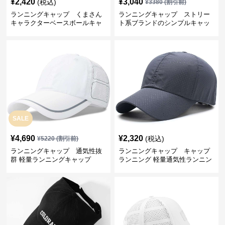
¥
2,420
¥
3,040
(税込)
¥
3380
(割引前)
ランニングキャップ くまさん
ランニングキャップ ストリー
キャラクターベースボールキャ
ト系ブランドのシンプルキャッ
ップ
プ
SALE
¥
4,690
¥
2,320
(税込)
¥
5220
(割引前)
ランニングキャップ 通気性抜
ランニングキャップ キャップ
群 軽量ランニングキャップ
ランニング 軽量通気性ランニン
グキャップ