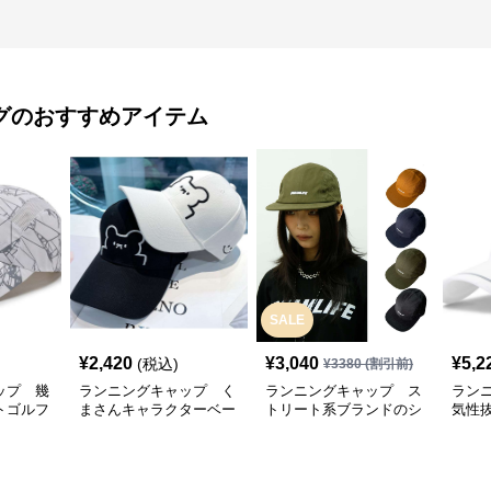
グ
のおすすめアイテム
SALE
¥
2,420
¥
3,040
¥
5,2
(税込)
¥
3380
(割引前)
ップ 幾
ランニングキャップ く
ランニングキャップ ス
ラン
トゴルフ
まさんキャラクターベー
トリート系ブランドのシ
気性
スボールキャップ
ンプルキャップ
グキ