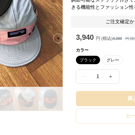
きる機能性とファッション性
ご注文確定か
3,940
円 (税込)
4,380
円 (
Next slide
カラー
ブラック
グレー
1
購
カー