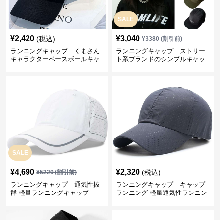
SALE
¥
2,420
¥
3,040
(税込)
¥
3380
(割引前)
ランニングキャップ くまさん
ランニングキャップ ストリー
キャラクターベースボールキャ
ト系ブランドのシンプルキャッ
ップ
プ
SALE
¥
4,690
¥
2,320
(税込)
¥
5220
(割引前)
ランニングキャップ 通気性抜
ランニングキャップ キャップ
群 軽量ランニングキャップ
ランニング 軽量通気性ランニン
グキャップ