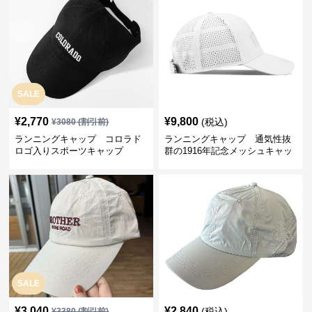
SALE
¥
2,770
¥
9,800
(税込)
¥
3080
(割引前)
ランニングキャップ コロラド
ランニングキャップ 通気性抜
ロゴ入りスポーツキャップ
群の1916年記念メッシュキャッ
プ
SALE
¥
3,040
¥
2,840
(税込)
¥
3380
(割引前)