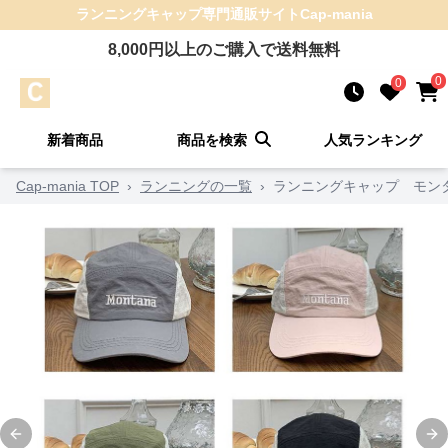
ランニングキャップ
専門通販サイト
Cap-mania
8,000
円以上のご購入で送料無料
0
0
新着商品
商品を検索
人気ランキング
Cap-mania TOP
›
ランニングの一覧
›
ランニングキャップ モン
Previous slide
Ne