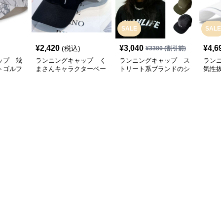
SALE
SALE
¥
2,420
¥
3,040
¥
4,6
(税込)
¥
3380
(割引前)
ップ 幾
ランニングキャップ く
ランニングキャップ ス
ラン
トゴルフ
まさんキャラクターベー
トリート系ブランドのシ
気性
スボールキャップ
ンプルキャップ
グキ