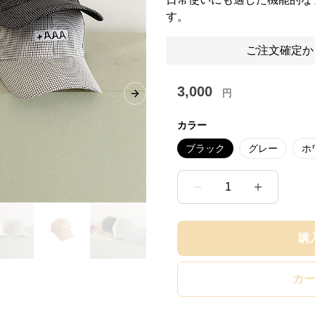
す。
ご注文確定か
3,000
円
Next slide
カラー
ブラック
グレー
ホ
1
購
カー