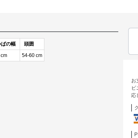
つばの幅
頭囲
 cm
54-60 cm
お
ビ
応
P