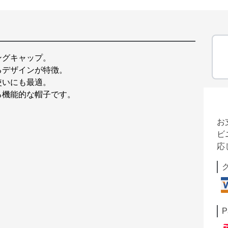
ングキャップ。
るデザインが特徴。
使いにも最適。
る機能的な帽子です。
お
ビ
応
P