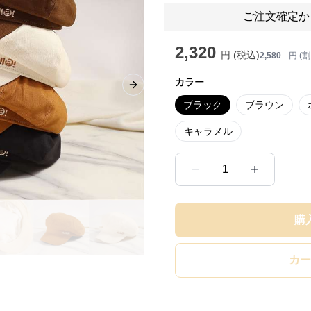
ご注文確定か
2,320
円 (税込)
2,580
円 (
カラー
Next slide
ブラック
ブラウン
キャラメル
1
購
カー