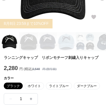
8
月
8
日 23:59まで10%OFF
ランニングキャップ リボンモチーフ刺繍入りキャップ
2,280
円 (税込)
2,540
円 (割引前)
カラー
ブラック
ホワイト
ライトブルー
ダークブルー
1