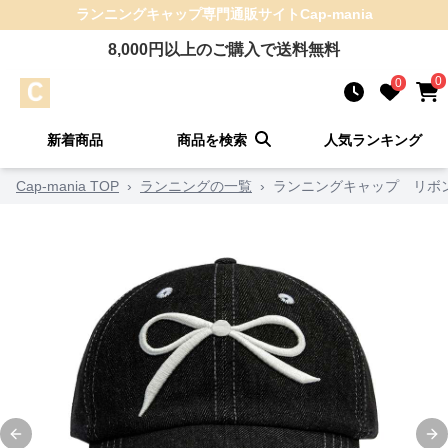
ランニングキャップ
専門通販サイト
Cap-mania
8,000
円以上のご購入で送料無料
0
0
新着商品
商品を検索
人気ランキング
Cap-mania TOP
›
ランニングの一覧
›
ランニングキャップ リボ
Previous slide
Ne