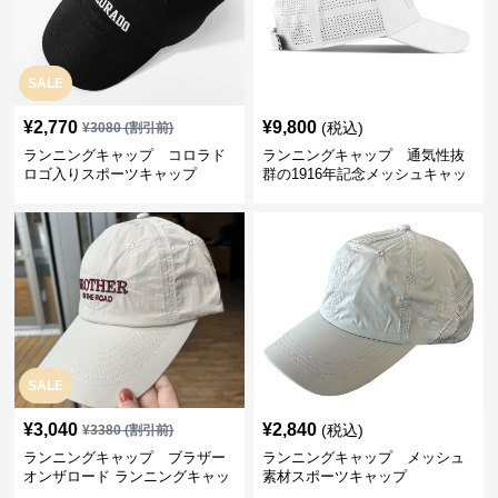
SALE
¥
2,770
¥
9,800
(税込)
¥
3080
(割引前)
ランニングキャップ コロラド
ランニングキャップ 通気性抜
ロゴ入りスポーツキャップ
群の1916年記念メッシュキャッ
プ
SALE
¥
3,040
¥
2,840
(税込)
¥
3380
(割引前)
ランニングキャップ ブラザー
ランニングキャップ メッシュ
オンザロード ランニングキャッ
素材スポーツキャップ
プ