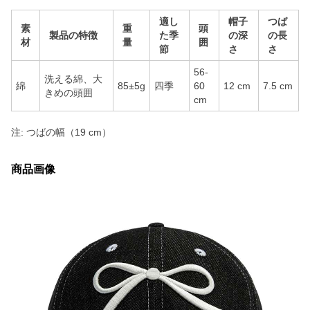
適し
帽子
つば
素
重
頭
製品の特徴
た季
の深
の長
材
量
囲
節
さ
さ
56-
洗える綿、大
綿
85±5g
四季
60
12 cm
7.5 cm
きめの頭囲
cm
注: つばの幅（19 cm）
商品画像