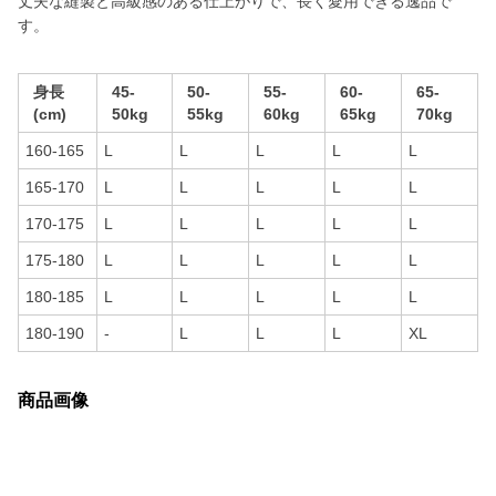
丈夫な縫製と高級感のある仕上がりで、長く愛用できる逸品で
す。
身長
45-
50-
55-
60-
65-
(cm)
50kg
55kg
60kg
65kg
70kg
160-165
L
L
L
L
L
165-170
L
L
L
L
L
170-175
L
L
L
L
L
175-180
L
L
L
L
L
180-185
L
L
L
L
L
180-190
-
L
L
L
XL
商品画像