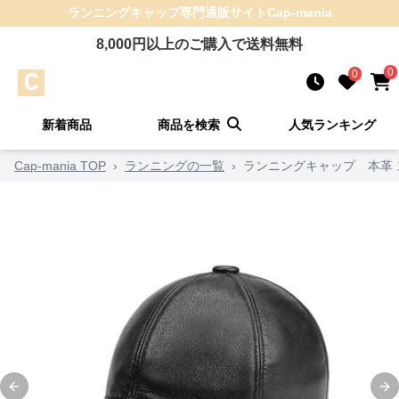
ランニングキャップ
専門通販サイト
Cap-mania
8,000
円以上のご購入で送料無料
0
0
新着商品
商品を検索
人気ランキング
Cap-mania TOP
›
ランニングの一覧
›
ランニングキャップ 本革 
Previous slide
Ne