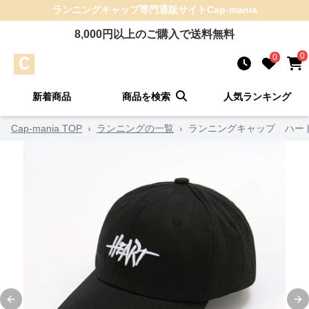
ランニングキャップ
専門通販サイト
Cap-mania
8,000
円以上のご購入で送料無料
0
0
新着商品
商品を検索
人気ランキング
Cap-mania TOP
›
ランニングの一覧
›
ランニングキャップ ハー
Previous slide
Ne