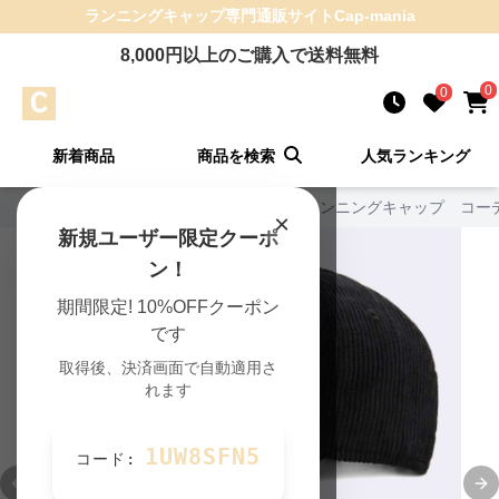
ランニングキャップ
専門通販サイト
Cap-mania
8,000
円以上のご購入で送料無料
0
0
新着商品
商品を検索
人気ランキング
Cap-mania TOP
›
ランニングの一覧
›
ランニングキャップ コー
×
新規ユーザー限定クーポ
ン！
期間限定! 10%OFFクーポン
です
取得後、決済画面で自動適用さ
れます
1UW8SFN5
コード:
Previous slide
Ne