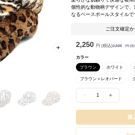
個性的な動物柄デザインで、
なるベースボールスタイルで
ご注文確定か
2,250
円 (税込)
2,500
円 (
Next slide
カラー
ブラウン
ホワイト
ブラウン＋レオパード
1
購
カー