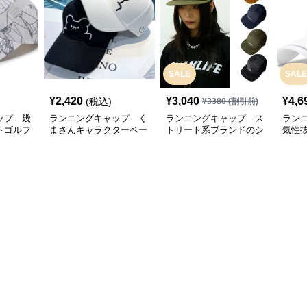
SALE
SALE
¥
2,420
¥
3,040
¥
4,6
(税込)
¥
3380
(割引前)
ップ 幾
ランニングキャップ く
ランニングキャップ ス
ラン
トゴルフ
まさんキャラクターベー
トリート系ブランドのシ
気性
スボールキャップ
ンプルキャップ
グキ