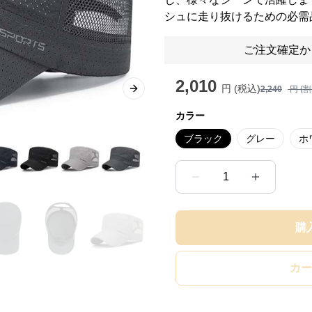
シュに走り抜けるための必需
ご注文確定か
2,010
円 (税込)
2,240
円 (
Next slide
カラー
ブラック
グレー
ホ
1
購
カー